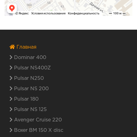
Главная
Dominar 400
Pulsar NS400Z
Pulsar N250
Pulsar NS 200
Pulsar 180
Pulsar NS 125
Avenger Cruise 220
Boxer BM 150 X disc