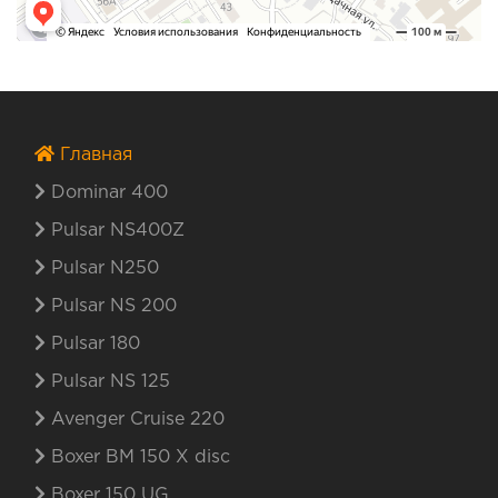
Главная
Dominar 400
Pulsar NS400Z
Pulsar N250
Pulsar NS 200
Pulsar 180
Pulsar NS 125
Avenger Cruise 220
Boxer BM 150 X disc
Boxer 150 UG